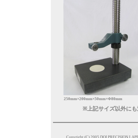
250mm×200mm×50mm×Φ80mm
200
※上記サイズ以外に
Copyright (C) 2005 DOI PRECISION LAPPING C