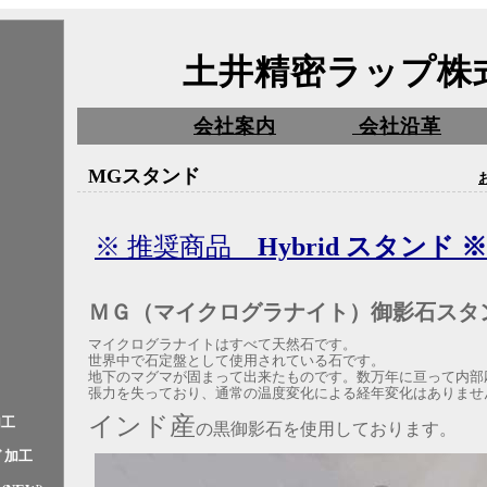
土井精密ラップ株
会社案内
会社沿革
MGスタンド
※ 推奨商品
Hybrid スタンド ※
ＭＧ（マイクログラナイト）御影石スタ
マイクログラナイトはすべて天然石です。
世界中で石定盤として使用されている石です。
地下のマグマが固まって出来たものです。数万年に亘って内部
張力を失っており、通常の温度変化による経年変化はありませ
インド産
加工
の
黒御影石を使用しております。
 加工