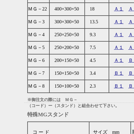
ＭＧ－22
400×300×50
18
Ａ１
Ａ
ＭＧ－3
300×300×50
13.5
Ａ１
Ａ
ＭＧ－4
250×250×50
9.3
Ａ１
Ａ
ＭＧ－5
250×200×50
7.5
Ａ１
Ａ
ＭＧ－6
200×150×50
4.5
Ａ１
Ｂ
ＭＧ－7
150×150×50
3.4
Ｂ１
Ｂ
ＭＧ－8
150×100×50
2.3
Ｂ１
Ｂ
※御注文の際には ＭＧ－
（コード）ー（スタンド）と組合わせて下さい。
特殊MGスタンド
コ ー ド
サイズ mm