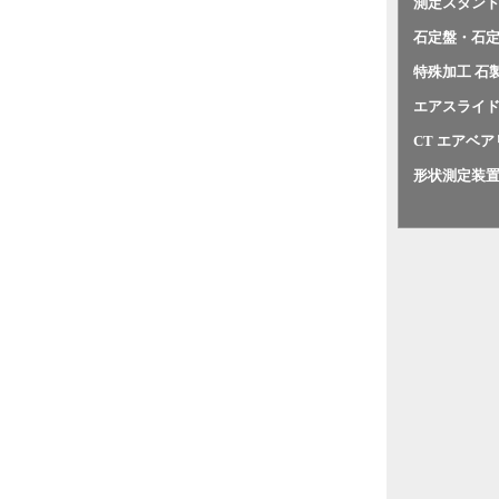
測定スタン
石定盤・石
特殊加工 石
エアスライ
CT エアベ
形状測定装