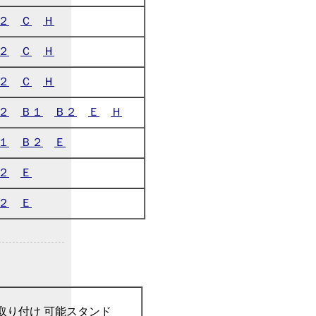
２
Ｃ
Ｈ
２
Ｃ
Ｈ
２
Ｃ
Ｈ
２
Ｂ１
Ｂ２
Ｅ
Ｈ
１
Ｂ２
Ｅ
２
Ｅ
２
Ｅ
取り付け 可能スタンド