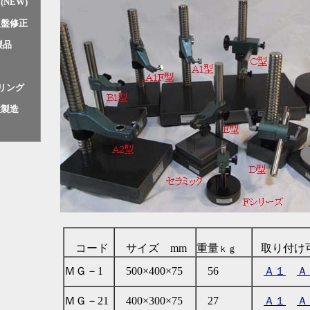
ド
(NEW)
定盤修正
製品
ド
アリング
置製造
コード
サイズ mm
重量
取り付け
ｋｇ
ＭＧ－1
500×400×75
56
Ａ１
Ａ
ＭＧ－21
400×300×75
27
Ａ１
Ａ