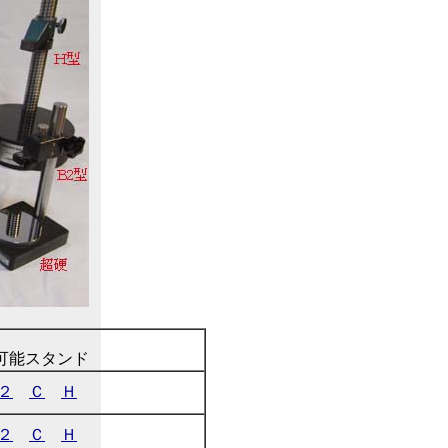
可能スタンド
２
Ｃ
Ｈ
２
Ｃ
Ｈ