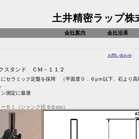
土井精密ラップ株
会社案内
会社沿革
お問い合わせ
クスタンド ＣM－１１２
スにセラミック定盤を採用 （平面度０．６μｍ以下、石より高
）
げ
ロン測定に最適
ーＢ１（シャンク径 Φ８mm）