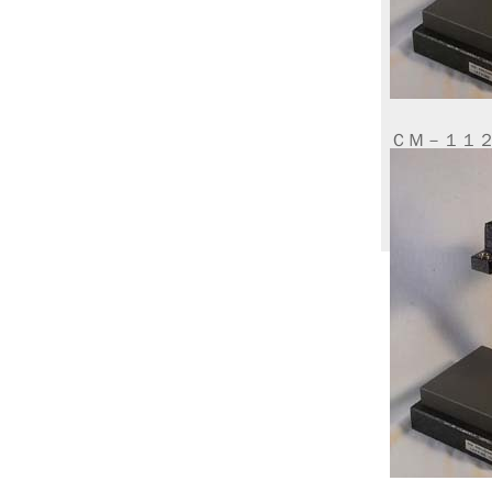
ＣＭ－１１２