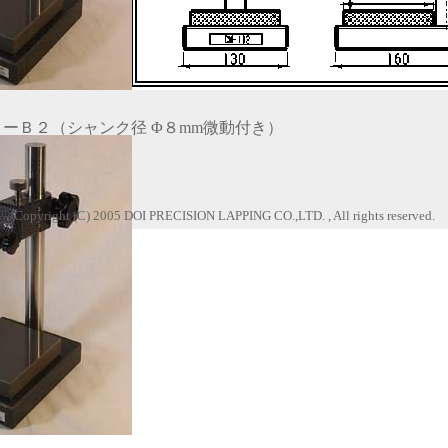
ーＢ２（シャンク径 Φ８mm微動付き）
Copyright (C) 2005 DOI PRECISION LAPPING CO.,LTD. , All rights reserved.