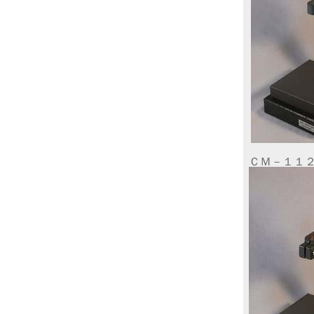
ＣＭ－１１２