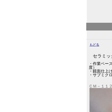
もどる
セラミッ
・作業ベー
度
・鏡面仕上
・サブミク
ＣＭ－１１２