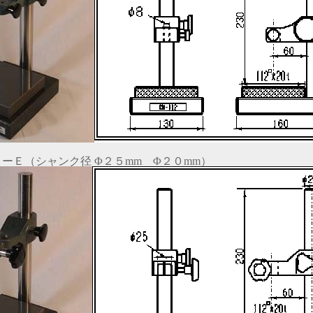
ーＥ（シャンク径 Φ２５mm Φ２０mm）